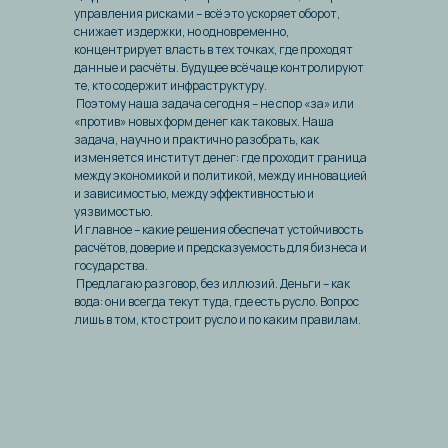
управления рисками – всё это ускоряет оборот,
снижает издержки, но одновременно,
концентрирует власть в тех точках, где проходят
данные и расчёты. Будущее всё чаще контролируют
те, кто содержит инфраструктуру.
Поэтому наша задача сегодня – не спор «за» или
Партнеры
«против» новых форм денег как таковых. Наша
задача, научно и практично разобрать, как
изменяется институт денег: где проходит граница
между экономикой и политикой, между инновацией
и зависимостью, между эффективностью и
уязвимостью.
И главное – какие решения обеспечат устойчивость
расчётов, доверие и предсказуемость для бизнеса и
государства.
Предлагаю разговор, без иллюзий. Деньги – как
вода: они всегда текут туда, где есть русло. Вопрос
лишь в том, кто строит русло и по каким правилам.