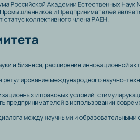
тета
 бизнеса, расширение инновационной активности би
улирование международного научно-технического с
онных и правовых условий, стимулирующих научную
дпринимателей в использовании современных дости
га между научными и образовательными организаци
приятия