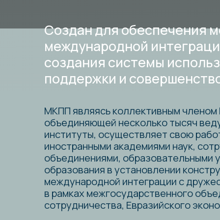
Создан для обеспечения межд
международной интеграции в о
создания системы использова
поддержки и совершенствован
МКПП являясь коллективным членом Росси
объединяющей несколько тысяч ведущих у
институты, осуществляет свою работу во 
иностранными академиями наук, сотрудни
объединениями, образовательными учреж
образования в установлении конструктив
международной интеграции с дружественн
в рамках межгосударственного объединен
сотрудничества, Евразийского экономичес
В соответствии с решением Президиума Р
22.12.2023 Международный Конгресс Пром
Академической организацией и имеет стат