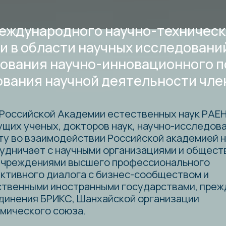
ународного научно-технического сотр
бласти научных исследований и разра
ния научно-инновационного потенциа
ия научной деятельности членов МК
йской Академии естественных наук РАЕН,
ченых, докторов наук, научно-исследовательские
взаимодействии Российской академией наук,
чает с научными организациями и общественными
дениями высшего профессионального
ного диалога с бизнес-сообществом и
ыми иностранными государствами, прежде всего
ия БРИКС, Шанхайской организации
кого союза.
оссийской Академии Естественных Наук №831 от
ышленников и Предпринимателей является
ус коллективного члена РАЕН.