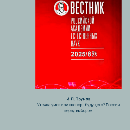
перед выбором.
суд
ра
Читать статью