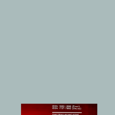
И.Л. Трунов
Эволюция конституционного