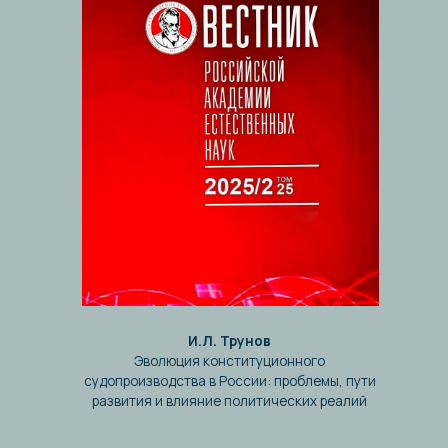
опроизводства в России: проблемы, пути
звития и влияние политических реалий
Читать статью