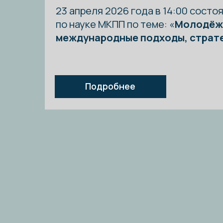
Председатель ко
Трунов И
Вице-президен
Профессор, док
Академик, член