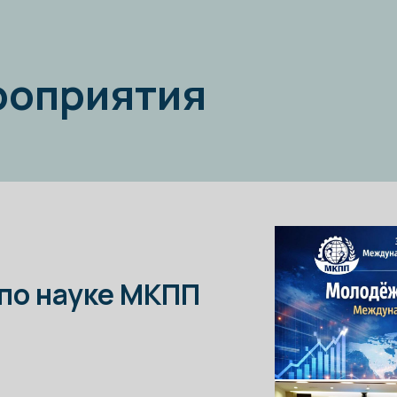
науке МКПП
ь заседание Комитета
литика XXI века:
 новые решения».