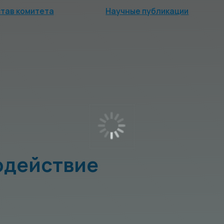
митета
Научные публикации
Мероприя
ействие