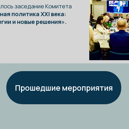
Прошедшие мероприятия
митета
горь Леонидович
т, Председатель Комитета по науке и инн
тор юридических наук, кандидат экономическ
 Президиума, руководитель отделения права 