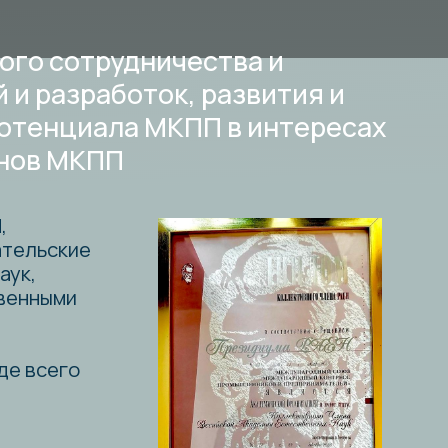
удничества и
боток, развития и
ла МКПП в интересах
ПП