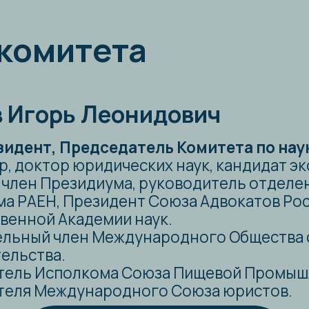
ЕН, Президент Союза Адвокатов России, Ака
ой Академии наук.
й член Международного Общества сравните
тва.
Исполкома Союза Пищевой Промышленности.
Международного Союза юристов.
Все члены комитета
ции