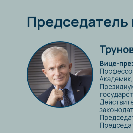
Президиума РА
государственн
Действительны
законодательс
Председатель 
Председателя 
Научные публика