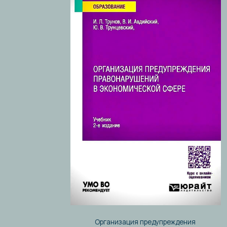
Организация предупреждения
правонарушений в экономической сфере. Печ.
Издательство «ЮРАЙТ» 2026, 2-е издание,
переработанное и дополненное. 32 п.л.
Коллектив авторов:
И.Л Трунов, Ю.В. Трунцевский, В.И. Авдийский,
А.В. Петренко