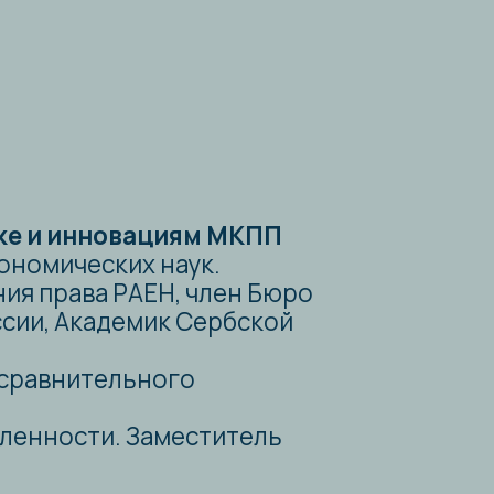
демик Сербской
льного
 Заместитель