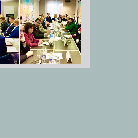
овациям МКПП
их наук.
РАЕН, член Бюро