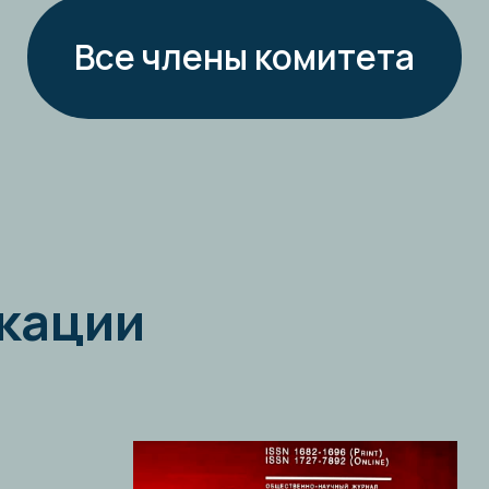
И.Л. Трунов
Утечка умов или экспорт будущего? Россия